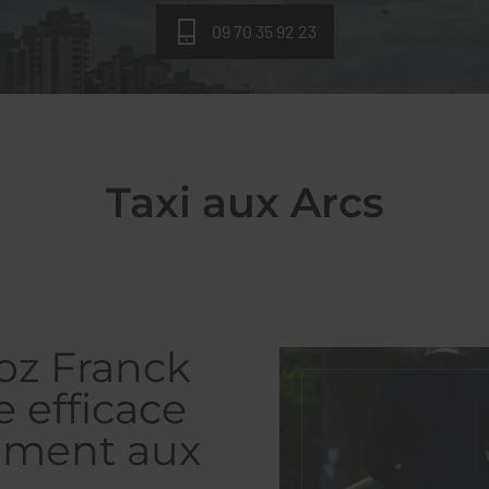
09 70 35 92 23
Taxi aux Arcs
oz Franck
e efficace
ement aux